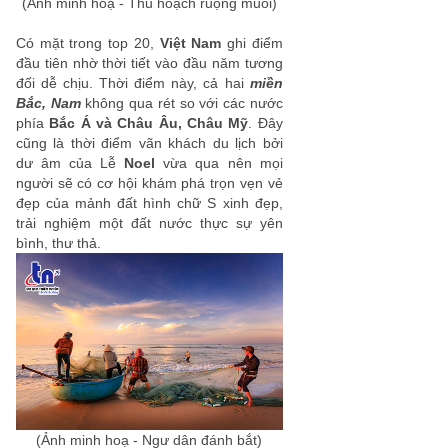
(Ảnh minh hoạ - Thu hoạch ruộng muối)
Có mặt trong top 20,
Việt Nam
ghi điểm
đầu tiên nhờ thời tiết vào đầu năm tương
đối dễ chịu. Thời điểm này, cả hai
miền
Bắc, Nam
không qua rét so với các nước
phía
Bắc Á và Châu Âu, Châu Mỹ
. Đây
cũng là thời điểm vãn khách du lịch bởi
dư âm của Lễ
Noel
vừa qua nên mọi
người sẽ có cơ hội khám phá trọn vẹn vẻ
đẹp của mảnh đất hình chữ S xinh đẹp,
trải nghiệm một đất nước thực sự yên
bình, thư thả.
(Ảnh minh hoạ - Ngư dân đánh bắt)