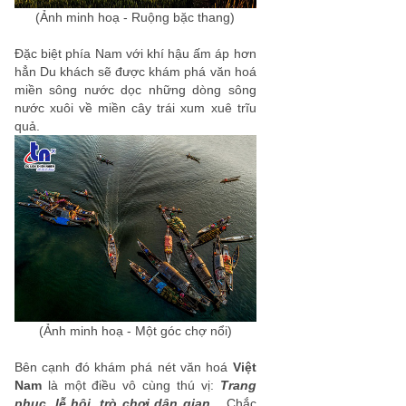
(Ảnh minh hoạ - Ruộng bặc thang)
Đặc biệt phía Nam với khí hậu ấm áp hơn
hẳn Du khách sẽ được khám phá văn hoá
miền sông nước dọc những dòng sông
nước xuôi về miền cây trái xum xuê trĩu
quả.
(Ảnh minh hoạ - Một góc chợ nổi)
Bên cạnh đó khám phá nét văn hoá
Việt
Nam
là một điều vô cùng thú vị:
Trang
phục, lễ hội, trò chơi dân gian,..
Chắc