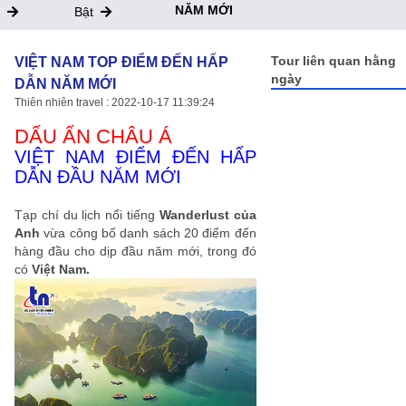
NĂM MỚI
Bật
Tour liên quan hằng
VIỆT NAM TOP ĐIỂM ĐẾN HẤP
ngày
DẪN NĂM MỚI
Thiên nhiên travel : 2022-10-17 11:39:24
DẤU ẤN CHÂU Á
VIỆT NAM ĐIỂM ĐẾN HẤP
DẪN ĐẦU NĂM MỚI
Tạp chí du lịch nổi tiếng
Wanderlust của
Anh
vừa công bố danh sách 20 điểm đến
hàng đầu cho dịp đầu năm mới, trong đó
có
Việt Nam.