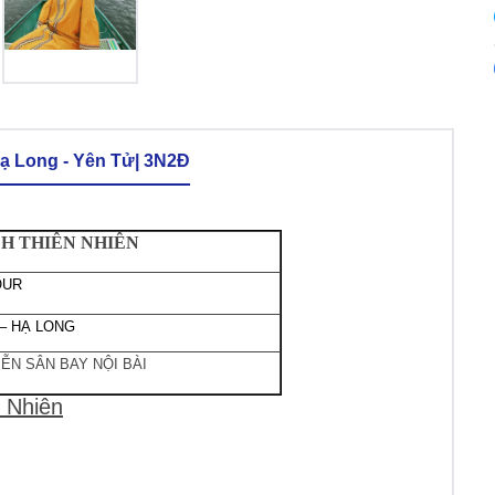
Hạ Long - Yên Tử| 3N2Đ
CH THIÊN NHIÊN
OUR
 – HẠ LONG
IỄN SÂN BAY NỘI BÀI
 Nhiên