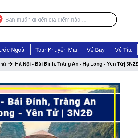
Nước Ngoài
Tour Khuyến Mãi
Vé Bay
Vé Tàu
Hà Nội - Bái Đính, Tràng An - Hạ Long - Yên Tử| 3N2
chủ