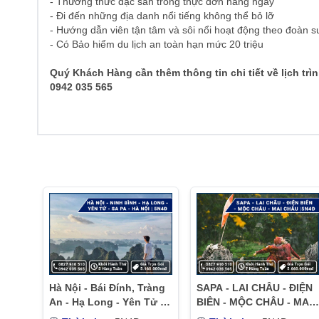
- Thưởng thức đặc sản trong thực đơn hàng ngày
- Đi đến những địa danh nổi tiếng không thể bỏ lỡ
- Hướng dẫn viên tận tâm và sôi nổi hoạt động theo đoàn s
- Có Bảo hiểm du lịch an toàn hạn mức 20 triệu
Quý Khách Hàng cần thêm thông tin chi tiết về lịch trì
0942 035 565
Hà Nội - Bái Đính, Tràng
SAPA - LAI CHÂU - ĐIỆN
An - Hạ Long - Yên Tử -
BIÊN - MỘC CHÂU - MAI
Sa Pa(đường cao tốc) –
CHÂU |5N4Đ