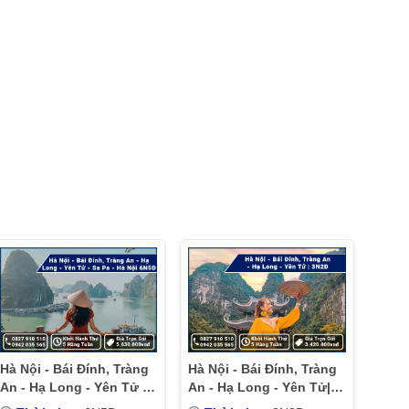
Hà Nội - Bái Đính, Tràng
Hà Nội - Bái Đính, Tràng
An - Hạ Long - Yên Tử -
An - Hạ Long - Yên Tử|
Sa Pa - Hà Nội | 6N5Đ
3N2Đ