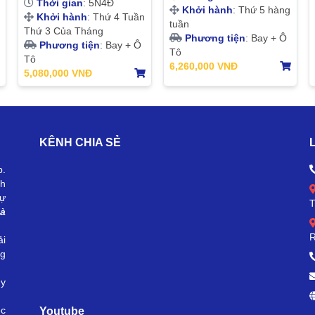
Thời gian
: 5N4Đ
Khởi hành
: Thứ 5 hàng
BỂ | 5N4Đ
Khởi hành
: Thứ 4 Tuần
tuần
Thứ 3 Của Tháng
Phương tiện
: Bay + Ô
Phương tiện
: Bay + Ô
Tô
Tô
6,260,000 VNĐ
5,080,000 VNĐ
KÊNH CHIA SẺ
p.
ch
sự
à
R
ải
ng
uy
ệc
Youtube