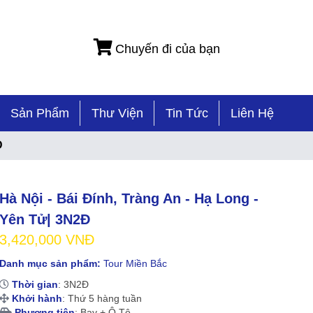
Chuyến đi của bạn
Sản Phẩm
Thư Viện
Tin Tức
Liên Hệ
Đ
Hà Nội - Bái Đính, Tràng An - Hạ Long -
Yên Tử| 3N2Đ
3,420,000 VNĐ
Danh mục sản phẩm:
Tour Miền Bắc
Thời gian
: 3N2Đ
Khởi hành
: Thứ 5 hàng tuần
Phương tiện
: Bay + Ô Tô