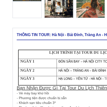
THÔNG TIN TOUR: Hà Nội - Bái Đính, Tràng An - 
LỊCH TRÌNH TẠI TOUR DU LỊ
NGÀY 1
ĐÓN SÂN BAY – HÀ NỘI CITY T
NGÀY 2
HÀ NỘI – TRÀNG AN – BÁI ĐÍNH
NGÀY 3
HẠ LONG – YÊN TỬ - HÀ NỘI -
T
Bạn Nhận Được Gì Tại Tour Du Lịch Thiên
- Vé máy bay khứ hồi
- Phương tiện được chuẩn bị sẵn
- Khách sạn tiêu chuẩn 3*