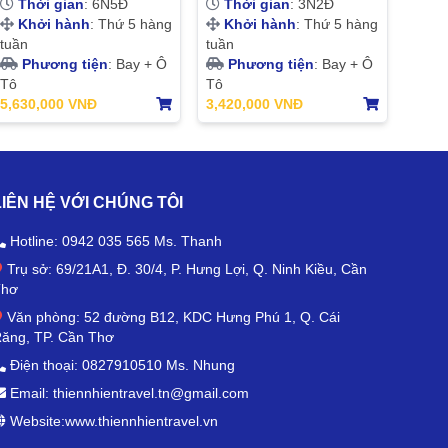
Thời gian
: 6N5Đ
Thời gian
: 3N2Đ
Khởi hành
: Thứ 5 hàng
Khởi hành
: Thứ 5 hàng
tuần
tuần
Phương tiện
: Bay + Ô
Phương tiện
: Bay + Ô
Tô
Tô
5,630,000 VNĐ
3,420,000 VNĐ
LIÊN HỆ VỚI CHÚNG TÔI
Hotline: 0942 035 565 Ms. Thanh
Trụ sở: 69/21A1, Đ. 30/4, P. Hưng Lợi, Q. Ninh Kiều, Cần
Thơ
Văn phòng: 52 đường B12, KDC Hưng Phú 1, Q. Cái
ăng, TP. Cần Thơ
Điện thoại: 0827910510 Ms. Nhung
Email: thiennhientravel.tn@gmail.com
Website:www.thiennhientravel.vn