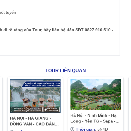
uốt tuyến
nh đi rõ ràng của Tour, hãy liên hệ đến SĐT
0827 910 510 -
TOUR LIÊN QUAN
Hà Nội - Ninh Bình - Hạ
HÀ NỘI - HÀ GIANG -
Long - Yên Tử - Sapa -
ĐỒNG VĂN - CAO BẰNG
Hà Nội 4N3Đ
Thời gian
: 5N4Đ
- THÁC BẢN GIỐC – BA