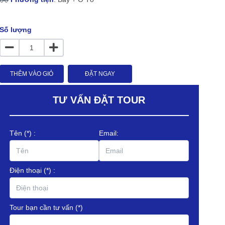
Số lượng
THÊM VÀO GIỎ
ĐẶT NGAY
TƯ VẤN ĐẶT TOUR
Tên
(*)
:
Email:
Điện thoại
(*)
:
Tour bạn cần tư vấn
(*)