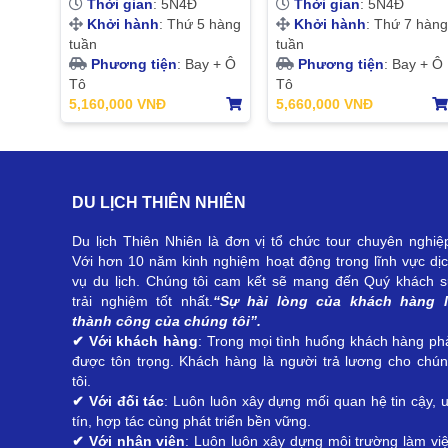
Thời gian
: 5N4Đ
Thời gian
: 5N4Đ
Hà Nội | 5N4Đ
Khởi hành
: Thứ 5 hàng
Khởi hành
: Thứ 7 hàng
tuần
tuần
Phương tiện
: Bay + Ô
Phương tiện
: Bay + Ô
Tô
Tô
5,160,000 VNĐ
5,660,000 VNĐ
DU LỊCH THIÊN NHIÊN
Du lịch Thiên Nhiên là đơn vị tổ chức tour chuyên nghiệ
Với hơn 10 năm kinh nghiệm hoạt động trong lĩnh vực dị
vụ du lịch. Chúng tôi cam kết sẽ mang đến Quý khách 
trải nghiệm tốt nhất.
“Sự hài lòng của khách hàng l
thành công của chúng tôi”.
✔ Với khách hàng
: Trong mọi tình huống khách hàng ph
được tôn trọng. Khách hàng là người trả lương cho chú
tôi.
✔ Với đối tác
: Luôn luôn xây dựng mối quan hệ tin cậy, 
tín, hợp tác cùng phát triển bền vững.
✔ Với nhân viên
: Luôn luôn xây dựng môi trường làm vi